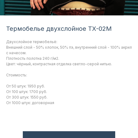
Термобелье двухслойное ТХ-02М
Двухслойное термобельё:
Внешний слой - 50% хлопок, 50% пэ, внутренний слой - 100% акрил
с начесом.
Плотность полотна 240 г/м2.
Цвет: чёрный, контрастная отделка светло-серой нитью.
Стоимость:
От 50 штук: 1950 руб.
От 100 штук: 1700 руб.
От 300 штук: 1550 руб.
От 1000 штук: договорная