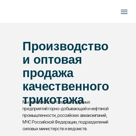
Производство
и оптовая
продажа
качественного
трикотажа
Мы являемся поставщиком крупных
предприятий горно-добывающей и нефтяной
промышленности, российских авиакомпаний,
МЧС Российской Федерации, подразделений
силовых министерств и ведомств.