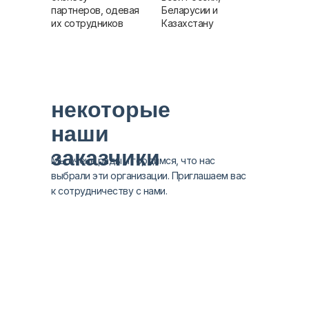
партнеров, одевая
Беларусии и
их сотрудников
Казахстану
некоторые
наши
заказчики
Мы очень рады и гордимся, что нас
выбрали эти организации. Приглашаем вас
к сотрудничеству с нами.