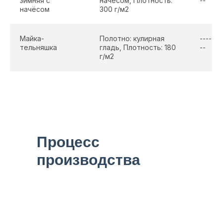
зимняя с
начёсом, Плотность:
--
начёсом
300 г/м2
Майка-
Полотно: кулирная
----
тельняшка
гладь, Плотность: 180
--
г/м2
Процесс
производства